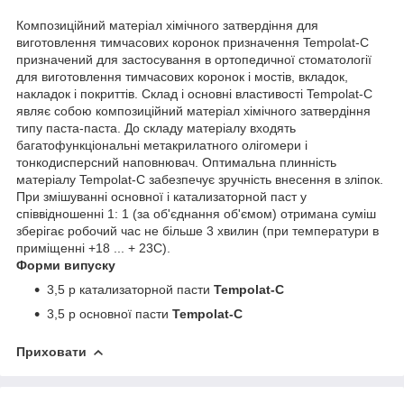
Композиційний матеріал хімічного затвердіння для
виготовлення тимчасових коронок призначення Tempolat-C
призначений для застосування в ортопедичної стоматології
для виготовлення тимчасових коронок і мостів, вкладок,
накладок і покриттів. Склад і основні властивості Tempolat-C
являє собою композиційний матеріал хімічного затвердіння
типу паста-паста. До складу матеріалу входять
багатофункціональні метакрилатного олігомери і
тонкодисперсний наповнювач. Оптимальна плинність
матеріалу Tempolat-C забезпечує зручність внесення в зліпок.
При змішуванні основної і катализаторной паст у
співвідношенні 1: 1 (за об'єднання об'ємом) отримана суміш
зберігає робочий час не більше 3 хвилин (при температури в
приміщенні +18 ... + 23С).
Форми випуску
3,5 р катализаторной пасти
Tempolat-C
3,5 р основної пасти
Tempolat-C
Приховати