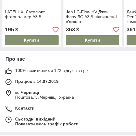
LATELUX, Лателюкс
Jen LC-Flow HV Джен
Ден
фотополімер А3.5
Флоу ЛС А3,5 підвищеної
DenF
в'язкості
комп
195
363
361
₴
₴
Купити
Купити
Про нас
100% позитивних з 122 відгуків за рік
Працює з 14.07.2019
м. Чернівці
Поштова, 3, Чернівці, Україна
Контакти
Сьогодні вихідний
Показати весь графік роботи