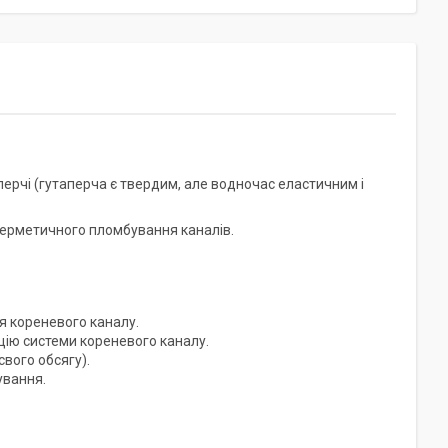
перчі (гутаперча є твердим, але водночас еластичним і
ерметичного пломбування каналів.
я кореневого каналу.
цію системи кореневого каналу.
свого обсягу).
ування.