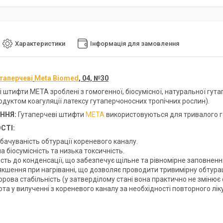
Характеристики
Інформація для замовлення
таперчеві
Meta Biomed
, 04, №30
 штифти МЕТА зроблені з гомогенної, біосумісної, натуральної гута
одуктом коагуляції латексу гутаперчоносних тропічних рослин).
ННЯ:
Гутаперчеві штифти
META
використовуються для тривалого г
СТІ:
бачуваність обтурації кореневого каналу.
 біосумісність та низька токсичність.
сть до конденсації, що забезпечує щільне та рівномірне заповненн
якшення при нагріванні, що дозволяє проводити тривимірну обтура
рова стабільність (у затверділому стані вона практично не змінює 
та у вилученні з кореневого каналу за необхідності повторного лік