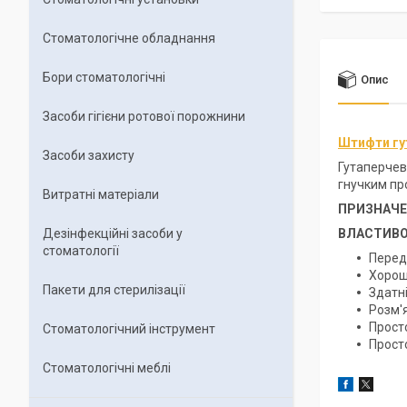
Стоматологічне обладнання
Бори стоматологічні
Опис
Засоби гігієни ротової порожнини
Штифти гу
Засоби захисту
Гутаперчеві
гнучким пр
Витратні матеріали
ПРИЗНАЧЕ
Дезінфекційні засоби у
ВЛАСТИВО
стоматології
Перед
Хороша
Пакети для стерилізації
Здатні
Розм'
Просто
Стоматологічний інструмент
Просто
Стоматологічні меблі