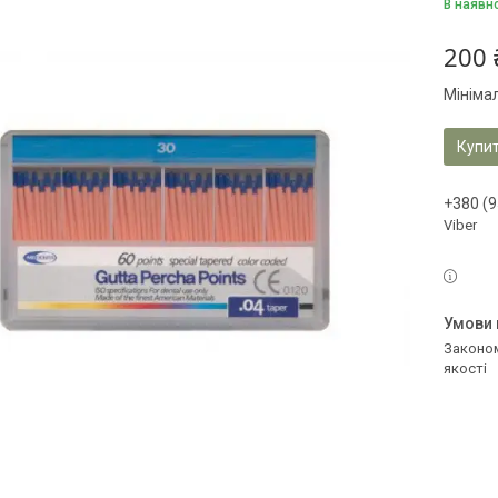
В наявн
200 
Мініма
Купи
+380 (9
Viber
Законом не передбачено повернення та обмін даного товару належної
якості