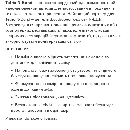
Tetric N-Bond
— це світлотвердіючий однокомпонентний
нанонаповнений адгезив для застосування в поєднанні з
технікою тотального травлення. Найкращий партнер для
Tetric N-Bond – це гель фосфорної кислоти N-Etch.
Застосовується при виготовленні прямих композитних або
компомерних реставрацій, а також адгезивної фіксації
непрямих
реставрацій (кераміка
, композити), що дозволяють
використовувати полімеризацію світлом.
ПЕРЕВАГИ:
Незмінно висока міцність зчеплення з емаллю та
дентином для клінічного успіху.
Нанонаповнювачі забезпечують утворення видимого
блискучого шару, що свідчить про повне змочування.
Формування рівномірного шару для покращення
адгезії до тканин зуба.
Знижена післяопераційна чутливість.
Безацетонова хімія — спиртова основа забезпечує
просте нанесення в один шар.
Упаковка: флакон 6 грамів.