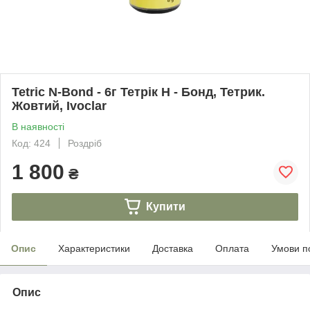
Tetric N-Bond - 6г Тетрік Н - Бонд, Тетрик.
Жовтий, Ivoclar
В наявності
Код: 424
Роздріб
1 800
₴
Купити
Опис
Характеристики
Доставка
Оплата
Умови п
Опис