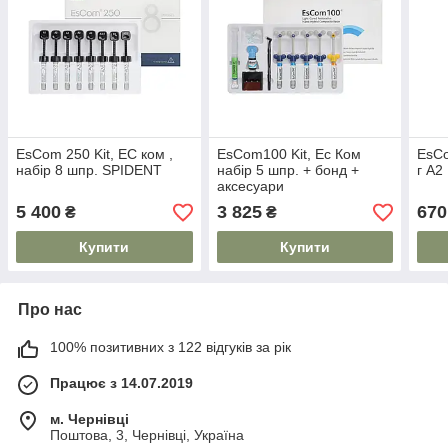
EsCom 250 Kit, ЕС ком ,
EsCom100 Kit, Ес Ком
EsCo
набір 8 шпр. SPIDENT
набір 5 шпр. + бонд +
г A2
аксесуари
5 400
3 825
670
₴
₴
Купити
Купити
Про нас
100% позитивних з 122 відгуків за рік
Працює з 14.07.2019
м. Чернівці
Поштова, 3, Чернівці, Україна