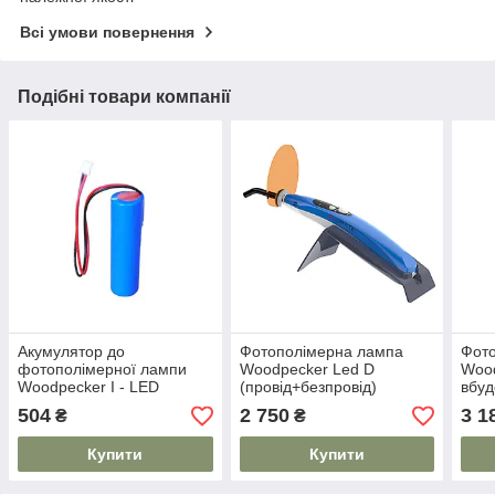
Всі умови повернення
Подібні товари компанії
Акумулятор до
Фотополімерна лампа
Фот
фотополімерної лампи
Woodpecker Led D
Wood
Woodpecker I - LED
(провід+безпровід)
вбуд
Батерея
504
2 750
3 1
₴
₴
Купити
Купити