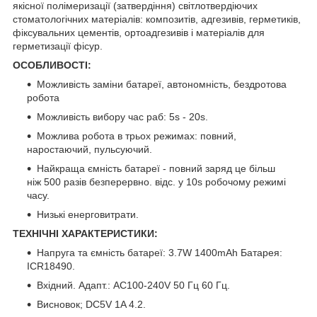
якісної полімеризації (затвердіння) світлотвердіючих
стоматологічних матеріалів: композитів, адгезивів, герметиків,
фіксувальних цементів, ортоадгезивів і матеріалів для
герметизації фісур.
ОСОБЛИВОСТІ:
Можливість заміни батареї, автономність, бездротова
робота
Можливість вибору час раб: 5s - 20s.
Можлива робота в трьох режимах: повний,
наростаючий, пульсуючий.
Найкраща ємність батареї - повний заряд це більш
ніж 500 разів безперервно. відс. у 10s робочому режимі
часу.
Низькі енерговитрати.
ТЕХНІЧНІ ХАРАКТЕРИСТИКИ:
Напруга та ємність батареї: 3.7W 1400mAh Батарея:
ICR18490.
Вхідний. Адапт.: AC100-240V 50 Гц 60 Гц.
Висновок; DC5V 1A 4.2.