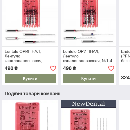
Lentulo ОРИГІНАЛ,
Lentulo ОРИГІНАЛ,
Endo
Лентуло
Лентуло
(PF
каналонаповнювач,
каналонаповнювач, №1-4
без 
ЧОРНІ №4 25 мм
Асорті 25 мм
25м
490
490
₴
₴
324
Купити
Купити
Подібні товари компанії