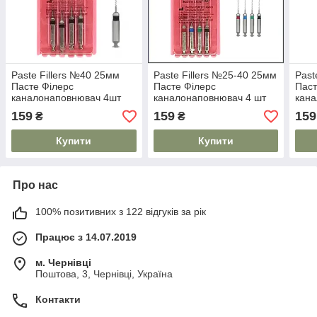
Paste Fillers №40 25мм
Paste Fillers №25-40 25мм
Past
Пасте Філерс
Пасте Філерс
Паст
каналонаповнювач 4шт
каналонаповнювач 4 шт
кан
Vortex
Vortex
Vort
159
159
159
₴
₴
Купити
Купити
Про нас
100% позитивних з 122 відгуків за рік
Працює з 14.07.2019
м. Чернівці
Поштова, 3, Чернівці, Україна
Контакти