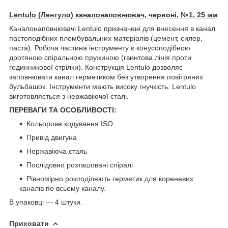
Lentulo (Лентуло) каналонаповнювач, червоні, №1, 25 мм
Каналонаповнювачі Lentulo призначені для внесення в канал
пастоподібних пломбувальних матеріалів (цемент, силер,
паста). Робоча частина інструменту є конусоподібною
дротяною спіральною пружиною (гвинтова лінія проти
годинникової стрілки). Конструкція Lentulo дозволяє
заповнювати канал герметиком без утворення повітряних
бульбашок. Інструменти мають високу гнучкість. Lentulo
виготовляється з нержавіючої сталі.
ПЕРЕВАГИ ТА ОСОБЛИВОСТІ:
Кольорове кодування ISO
Привід двигуна
Нержавіюча сталь
Послідовно розташовані спіралі
Рівномірно розподіляють герметик для кореневих
каналів по всьому каналу.
В упаковці — 4 штуки.
Приховати