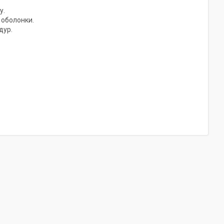
у.
 оболонки.
дур.