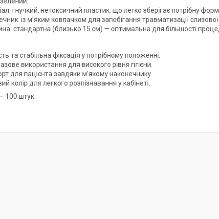
 зелений.
ал: гнучкий, нетоксичний пластик, що легко зберігає потрібну форм
чник: із м’яким ковпачком для запобігання травматизації слизової
на: стандартна (близько 15 см) — оптимальна для більшості проце
сть та стабільна фіксація у потрібному положенні.
зове використання для високого рівня гігієни.
рт для пацієнта завдяки м’якому наконечнику.
ий колір для легкого розпізнавання у кабінеті.
— 100 штук.