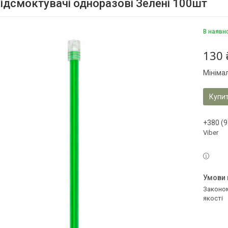
ідсмоктувачі одноразові Зелені 100шт
В наявн
130 
Мініма
Купи
+380 (9
Viber
Законом не передбачено повернення та обмін даного товару належної
якості