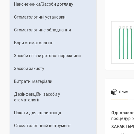
Наконечники/Засоби догляду
Стоматологічні установки
Стоматологічне обладнання
Бори стоматологічні
Засоби гігієни ротової порожнини
Засоби захисту
Витратні матеріали
Опис
Дезінфекційні засоби у
стоматології
Пакети для стерилізації
Одноразо
процедур. З
Стоматологічний інструмент
ХАРАКТЕР