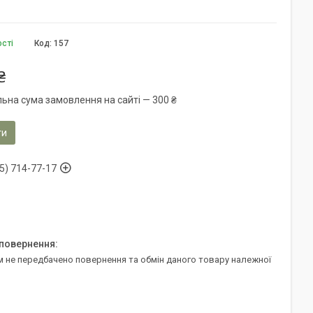
ості
Код:
157
₴
льна сума замовлення на сайті — 300 ₴
ти
5) 714-77-17