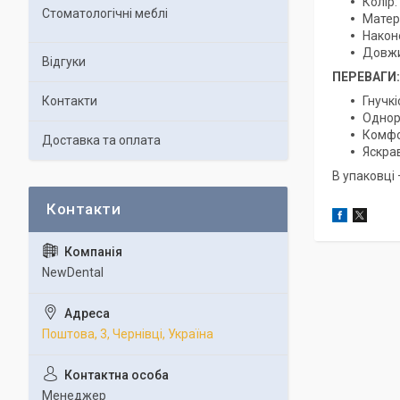
Колір:
Стоматологічні меблі
Матері
Наконе
Довжи
Відгуки
ПЕРЕВАГИ:
Контакти
Гнучкі
Однора
Комфо
Доставка та оплата
Яскрав
В упаковці 
NewDental
Поштова, 3, Чернівці, Україна
Менеджер