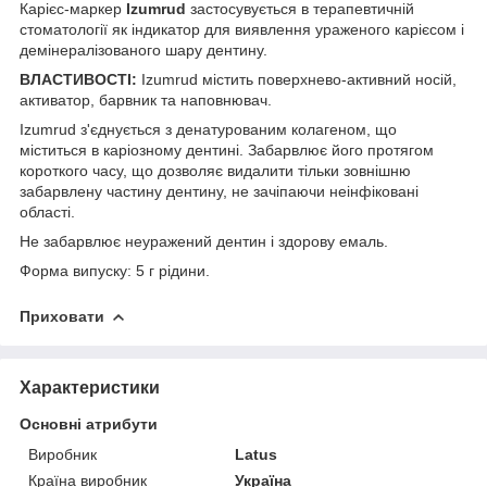
Карієс-маркер
Izumrud
застосувується в терапевтичній
стоматології як індикатор для виявлення ураженого карієсом і
демінералізованого шару дентину.
ВЛАСТИВОСТІ:
Izumrud містить поверхнево-активний носій,
активатор, барвник та наповнювач.
Izumrud з'єднується з денатурованим колагеном, що
міститься в каріозному дентині. Забарвлює його протягом
короткого часу, що дозволяє видалити тільки зовнішню
забарвлену частину дентину, не зачіпаючи неінфіковані
області.
Не забарвлює неуражений дентин і здорову емаль.
Форма випуску: 5 г рідини.
Приховати
Характеристики
Основні атрибути
Виробник
Latus
Країна виробник
Україна