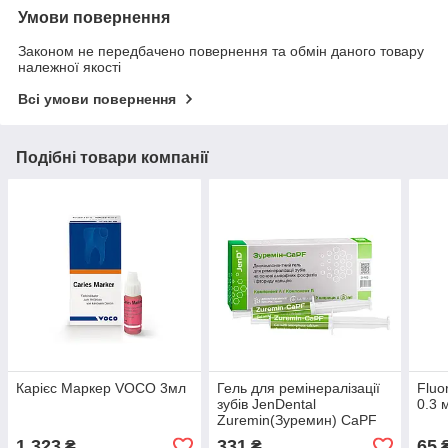
Умови повернення
Законом не передбачено повернення та обмін даного товару
належної якості
Всі умови повернення
Подібні товари компанії
Карієс Маркер VOCO 3мл
Гель для ремінералізації
Fluo
зубів JenDental
0.3 
Zuremin(Зуремин) CaPF
2*5 мл.
1 323
331
65
₴
₴