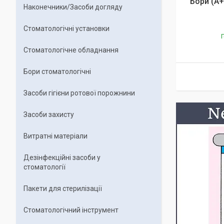
Бори (A+
Наконечники/Засоби догляду
Стоматологічні установки
Г
Стоматологічне обладнання
Бори стоматологічні
Засоби гігієни ротової порожнини
Засоби захисту
Витратні матеріали
Дезінфекційні засоби у
стоматології
Пакети для стерилізації
Стоматологічний інструмент