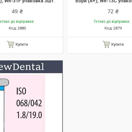
), WR-31F упаковка 3шт.
Бори (A+), WR-13C упако
49 ₴
72 ₴
отово до відправки
Готово до відправки
2880
2879
Купити
Купити