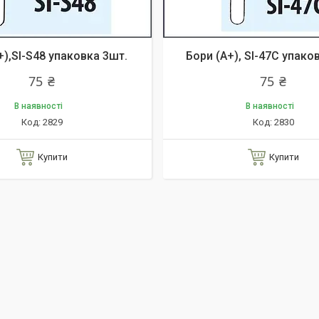
+),SI-S48 упаковка 3шт.
Бори (A+), SI-47C упако
75 ₴
75 ₴
В наявності
В наявності
2829
2830
Купити
Купити