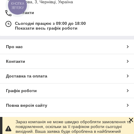
Поштова, 3, Чернівці, Україна
продажем стоматологічного обладнання та
КНОПКА
ЗВ'ЯЗКУ
матеріалів. У нашому каталозі представлені
Контакти
виключно сертифіковані товари від провідних
українських та світових виробників.
Сьогодні працює з 09:00 до 18:00
Показати весь графік роботи
ПЕРЕЙТИ ДО КАТАЛОГУ
Про нас
Контакти
Рідкотекучі композити Jen
Доставка та оплата
Dental: хіти продажів
Графік роботи
Повна версія сайту
Сайт створено на маркетплейсі
Prom.ua
Зараз компанія не може швидко обробляти замовлення та
повідомлення, оскільки за її графіком роботи сьогодні
вихідний. Ваша заявка буде оброблена в найближчий