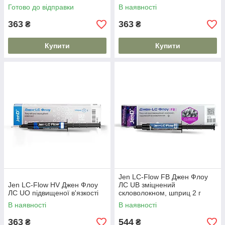
Готово до відправки
В наявності
363
363
₴
₴
Купити
Купити
Jen LC-Flow FB Джен Флоу
Jen LC-Flow HV Джен Флоу
ЛС UB зміцнений
ЛС UO підвищеної в'язкості
скловолокном, шприц 2 г
В наявності
В наявності
363
544
₴
₴