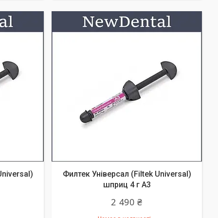
niversal)
Филтек Універсал (Filtek Universal)
шприц 4 г A3
2 490 ₴