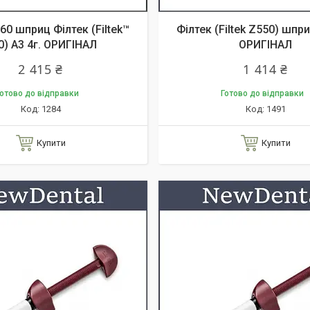
60 шприц Філтек (Filtek™
Філтек (Filtek Z550) шпр
0) A3 4г. ОРИГІНАЛ
ОРИГІНАЛ
2 415 ₴
1 414 ₴
отово до відправки
Готово до відправки
1284
1491
Купити
Купити