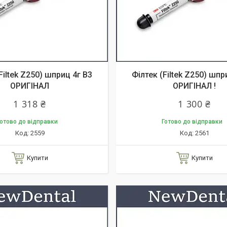
Filtek Z250) шприц 4г B3
Філтек (Filtek Z250) шпр
ОРИГІНАЛ
ОРИГІНАЛ !
1 318 ₴
1 300 ₴
отово до відправки
Готово до відправки
2559
2561
Купити
Купити