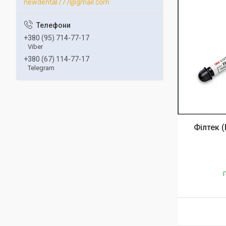
newdental777@gmail.com
+380 (95) 714-77-17
Viber
+380 (67) 114-77-17
Telegram
Філтек (
Г