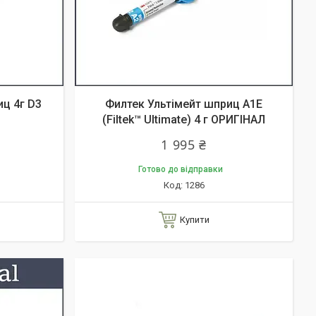
иц 4г D3
Филтек Ультімейт шприц А1Е
(Filtek™ Ultimate) 4 г ОРИГІНАЛ
1 995 ₴
Готово до відправки
1286
Купити