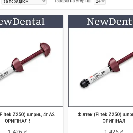
Filtek Z250) шприц 4г А2
Філтек (Filtek Z250) шпр
ОРИГІНАЛ !
ОРИГІНАЛ
1 426 ₴
1 426 ₴