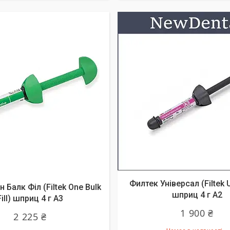
Филтек Універсал (Filtek U
 Балк Філ (Filtek One Bulk
шприц 4 г A2
Fill) шприц 4 г A3
1 900 ₴
2 225 ₴