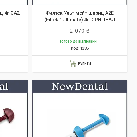
иц 4г ОА2
Филтек Ультімейт шприц A2E
(Filtek™ Ultimate) 4г. ОРИГІНАЛ
2 070 ₴
Готово до відправки
1286
Купити