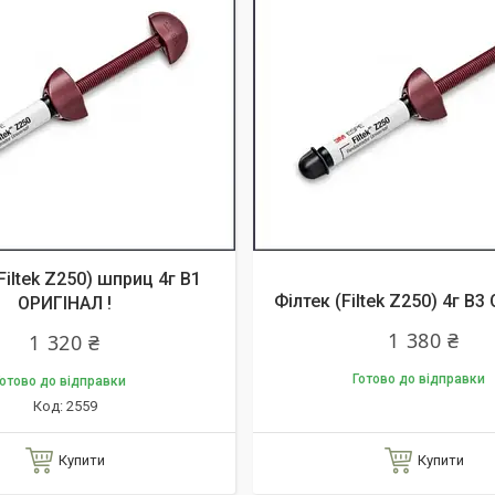
Filtek Z250) шприц 4г B1
Філтек (Filtek Z250) 4г В
ОРИГІНАЛ !
1 380 ₴
1 320 ₴
Готово до відправки
отово до відправки
2559
Купити
Купити