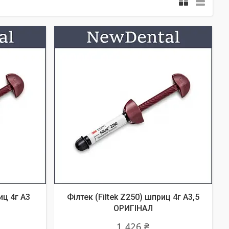
иц 4г А3
Філтек (Filtek Z250) шприц 4г А3,5
ОРИГІНАЛ
1 426 ₴