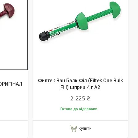
Филтек Ван Балк Філ (Filtek One Bulk
3 ОРИГІНАЛ
Fill) шприц 4 г A2
2 225 ₴
Готово до відправки
Купити