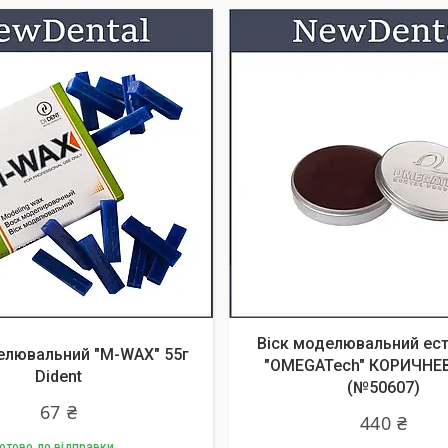
Віск моделювальний ес
елювальний "M-WAX" 55г
"OMEGATech" КОРИЧНЕВ
Dident
(№50607)
67 ₴
440 ₴
отово до відправки