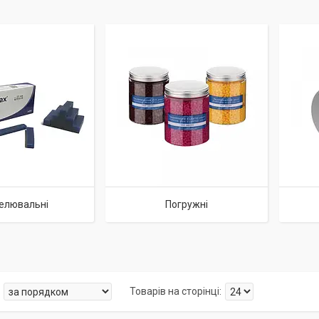
елювальні
Погружні