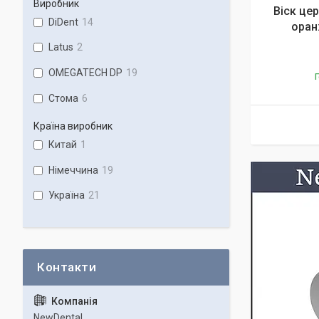
Виробник
Віск це
DiDent
14
оран
Latus
2
OMEGATECH DP
19
Г
Стома
6
Країна виробник
Китай
1
Німеччина
19
Україна
21
NewDental