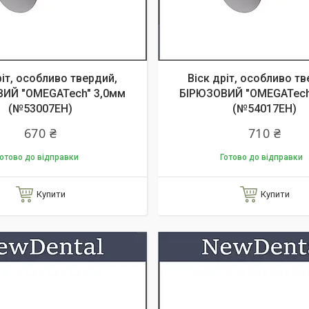
ріт, особливо твердий,
Віск дріт, особливо тв
ИЙ "OMEGATech" 3,0мм
БІРЮЗОВИЙ "OMEGATech
(№53007EH)
(№54017EH)
670 ₴
710 ₴
отово до відправки
Готово до відправки
Купити
Купити