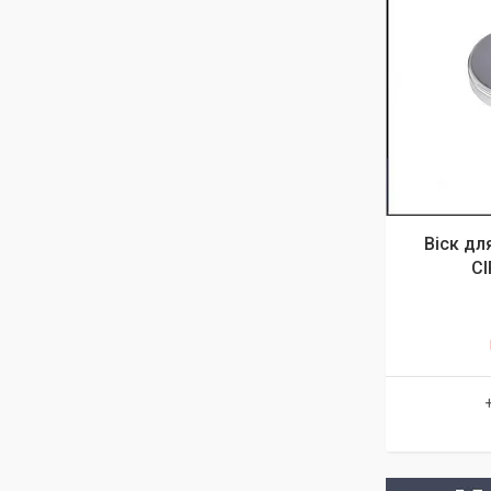
Віск дл
СІ