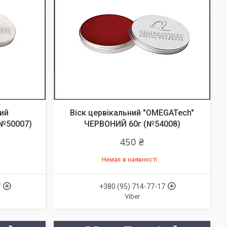
ий
Віск цервікальний "OMEGATech"
(№50007)
ЧЕРВОНИЙ 60г (№54008)
450 ₴
Немає в наявності
7
+380 (95) 714-77-17
Viber