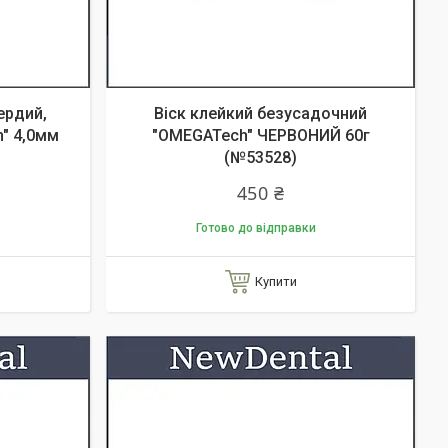
ердий,
Віск клейкий безусадочний
" 4,0мм
"OMEGATech" ЧЕРВОНИЙ 60г
(№53528)
450 ₴
Готово до відправки
Купити