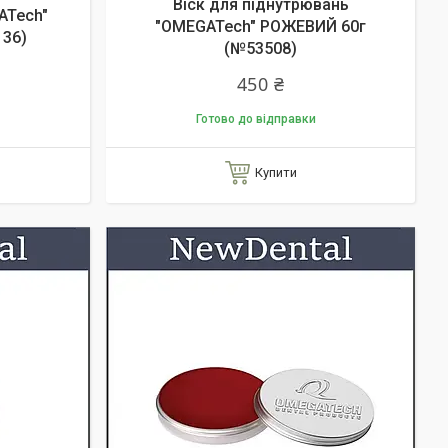
Віск для піднутрювань
ATech"
"OMEGATech" РОЖЕВИЙ 60г
36)
(№53508)
450 ₴
Готово до відправки
Купити