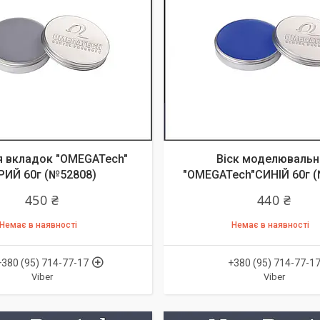
я вкладок "OMEGATech"
Віск моделювальн
РИЙ 60г (№52808)
"OMEGATech"СИНІЙ 60г 
450 ₴
440 ₴
Немає в наявності
Немає в наявності
+380 (95) 714-77-17
+380 (95) 714-77-1
Viber
Viber