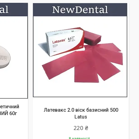
тетичний
Латевакс 2.0 віск базисний 500
ИЙ 60г
Latus
220 ₴
В наявності