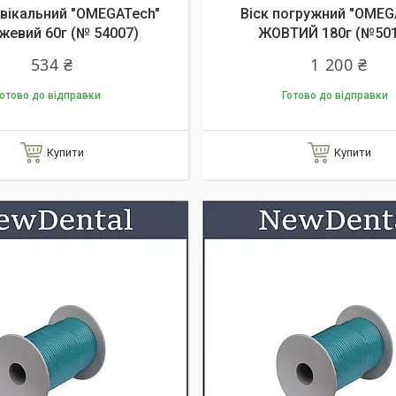
рвікальний "OMEGATech"
Віск погружний "OMEG
жевий 60г (№ 54007)
ЖОВТИЙ 180г (№501
534 ₴
1 200 ₴
отово до відправки
Готово до відправки
Купити
Купити