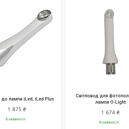
Світловод для фотопол
до лампи iLed, iLed Plus
лампи O-Light
1 875 ₴
1 674 ₴
В наявності
В наявності