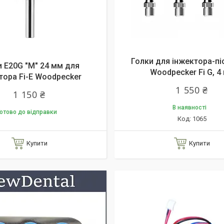
Голки для інжектора-пі
и E20G "M" 24 мм для
Woodpecker Fi G, 4
тора Fi-E Woodpecker
1 550 ₴
1 150 ₴
В наявності
отово до відправки
1065
Купити
Купити