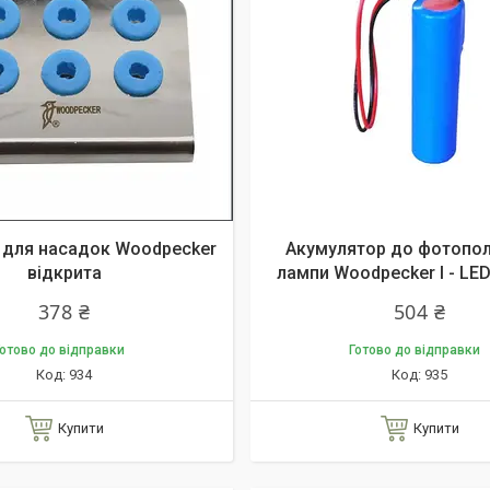
 для насадок Woodpecker
Акумулятор до фотопол
відкрита
лампи Woodpecker I - LE
378 ₴
504 ₴
отово до відправки
Готово до відправки
934
935
Купити
Купити