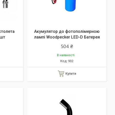
столета
Акумулятор до фотополімерною
 шт
лампі Woodpecker LED-D Батерея
504 ₴
В наявності
932
Купити