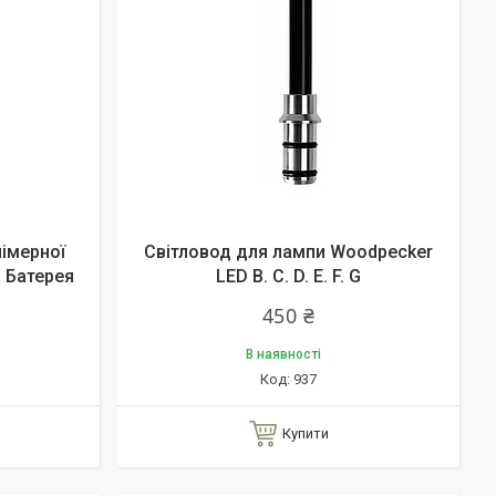
імерної
Світловод для лампи Woodpecker
D Батерея
LED B. C. D. E. F. G
450 ₴
В наявності
937
Купити