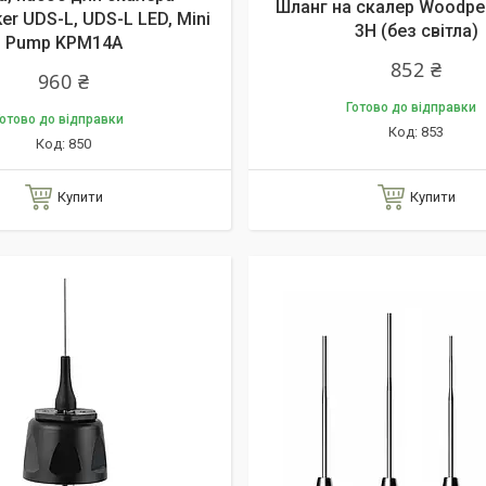
Шланг на скалер Woodpe
r UDS-L, UDS-L LED, Mini
3H (без світла)
Pump KPM14A
852 ₴
960 ₴
Готово до відправки
отово до відправки
853
850
Купити
Купити