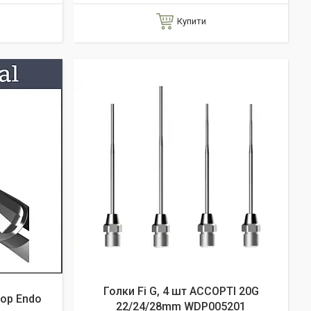
Купити
Голки Fi G, 4 шт АССОРТІ 20G
ор Endo
22/24/28mm WDP005201