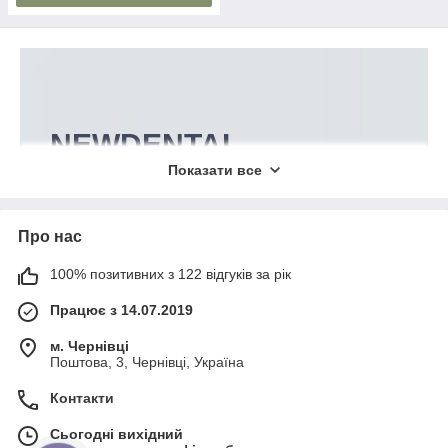
NEWDENTAL
Показати все
Оригінальні рідкі композити Inspiro
Direct від офіційного виробника
Edelweiss DR AG. Оформлюйте
замовлення на сайті чи у
Про нас
месенджерах. Відправка по всій
Україні.
100% позитивних з 122 відгуків за рік
Працює з 14.07.2019
У КАТАЛОГ!
м. Чернівці
Поштова, 3, Чернівці, Україна
Контакти
Сьогодні вихідний
Варіанти використання