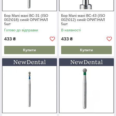
Бор Mani мані BC-31 (ISO
Бор Mani мані BC-43 (ISO
002\018) синій ОРИГІНАЛ
002\012) синій ОРИГІНАЛ
5шт
5шт
Готово до відправки
В наявності
433
433
₴
₴
Купити
Купити