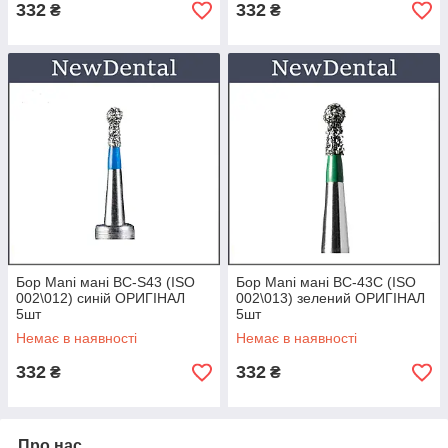
332
332
₴
₴
Бор Mani мані BC-S43 (ISO
Бор Mani мані BC-43C (ISO
002\012) синій ОРИГІНАЛ
002\013) зелений ОРИГІНАЛ
5шт
5шт
Немає в наявності
Немає в наявності
332
332
₴
₴
Про нас