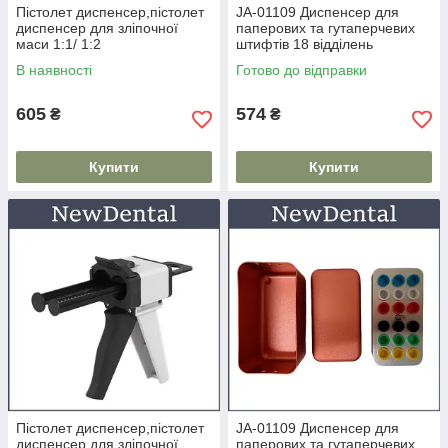
Пістолет диспенсер,пістолет
JA-01109 Диспенсер для
диспенсер для зліпочної
паперових та гутаперчевих
маси 1:1/ 1:2
штифтів 18 відділень
ФІОЛЕТОВИЙ
В наявності
Готово до відправки
605
574
₴
₴
Купити
Купити
Пістолет диспенсер,пістолет
JA-01109 Диспенсер для
диспенсер для зліпочної
паперових та гутаперчевих