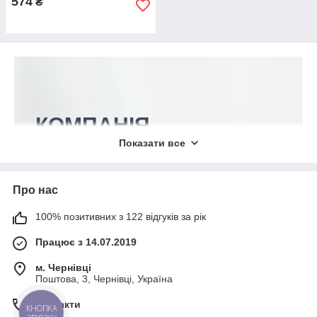
574
₴
КОМПАНІЯ
NEWDENTAL
Показати все
Пропонуємо понад 7 тисяч товарів
для стоматологічної практики.
Про нас
Відправка замовлень здійснюється
впродовж 1-2 діб з моменту
100% позитивних з 122 відгуків за рік
отримання оплати.
Працює з 14.07.2019
м. Чернівці
ОЗНАЙОМИТИСЯ З АСОРТИМЕНТОМ!
Поштова, 3, Чернівці, Україна
Контакти
КНОПКА