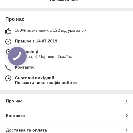
NEWDENTAL!
Інтернет-магазин, що пропонує
понад 7 тисяч товарів для якісної
Про нас
роботи стоматологів виключно від
перевірених виробників!
100% позитивних з 122 відгуків за рік
Працює з 14.07.2019
ОЗНАЙОМИТИСЯ З АСОРТИМЕНТОМ!
м. Чернівці
Поштова, 3, Чернівці, Україна
Контакти
Сьогодні вихідний
Jendental: особливості
Показати весь графік роботи
продукції
Джендентал - вітчизняний виробник, який
пропонує як специфічні, так і універсальні
Про нас
варіанти твердих композитів.
Особливостями продукції цього бренду є:
Контакти
Доставка та оплата