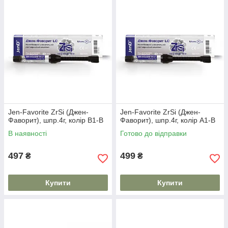
Jen-Favorite ZrSi (Джен-
Jen-Favorite ZrSi (Джен-
Фаворит), шпр.4г, колір B1-B
Фаворит), шпр.4г, колір А1-В
В наявності
Готово до відправки
497
499
₴
₴
Купити
Купити