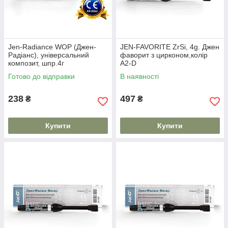
Jen-Radiance WOP (Джен-
JEN-FAVORITE ZrSi, 4g. Джен
Радіанс), унiверсальний
фаворит з цирконом,колір
композит, шпр.4г
А2-D
Готово до відправки
В наявності
238
497
₴
₴
Купити
Купити