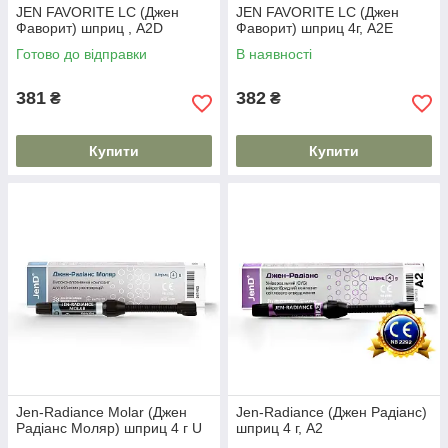
JEN FAVORITE LC (Джен
JEN FAVORITE LC (Джен
Фаворит) шприц , A2D
Фаворит) шприц 4г, A2E
Готово до відправки
В наявності
381
382
₴
₴
Купити
Купити
Jen-Radiance Molar (Джен
Jen-Radiance (Джен Радіанс)
Радіанс Моляр) шприц 4 г U
шприц 4 г, A2