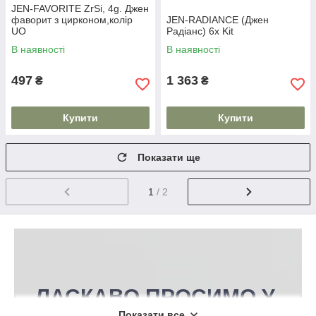
JEN-FAVORITE ZrSi, 4g. Джен
фаворит з цирконом,колір
JEN-RADIANCE (Джен
UO
Радіанс) 6x Kit
В наявності
В наявності
497
1 363
₴
₴
Купити
Купити
Показати ще
1
/ 2
ЛАСКАВО ПРОСИМО У
Показати все