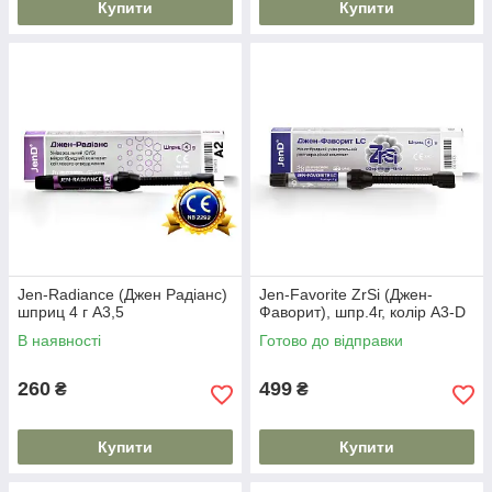
Купити
Купити
Jen-Radiance (Джен Радіанс)
Jen-Favorite ZrSi (Джен-
шприц 4 г A3,5
Фаворит), шпр.4г, колір А3-D
В наявності
Готово до відправки
260
499
₴
₴
Купити
Купити