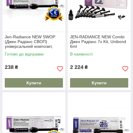
Jen-Radiance NEW SWOP
JEN-RADIANCE NEW Combi
(Джен Радіанс СВОП)
Джен Радіанс 7x Kit, Unibond
унiверсальний композит,
6ml
шпр.4 г
Готово до відправки
В наявності
238
2 224
₴
₴
Купити
Купити