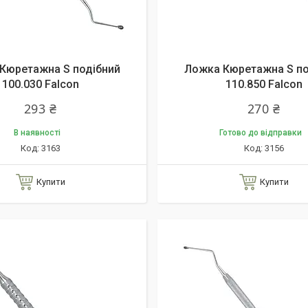
Кюретажна S подібний
Ложка Кюретажна S по
100.030 Falcon
110.850 Falcon
293 ₴
270 ₴
В наявності
Готово до відправки
3163
3156
Купити
Купити