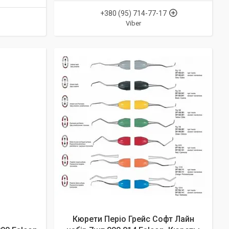
+380 (95) 714-77-17
Viber
Кюрети Періо Грейс Софт Лайн