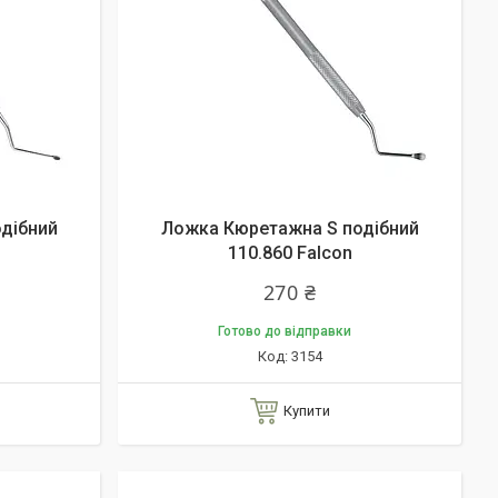
дібний
Ложка Кюретажна S подібний
110.860 Falcon
270 ₴
Готово до відправки
3154
Купити