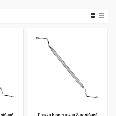
дібний
Ложка Кюретажна S подібний