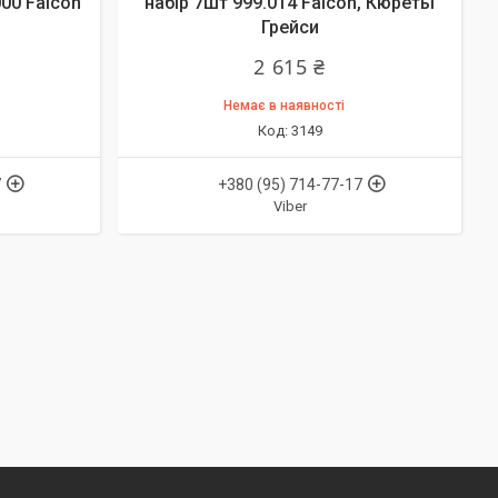
00 Falcon
набір 7шт 999.014 Falcon, Кюреты
Грейси
2 615 ₴
Немає в наявності
3149
7
+380 (95) 714-77-17
Viber