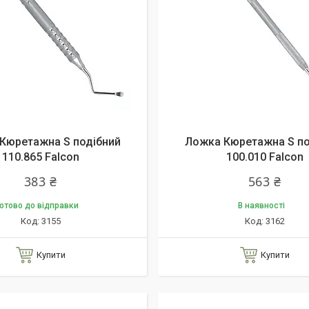
Кюретажна S подібний
Ложка Кюретажна S по
110.865 Falcon
100.010 Falcon
383 ₴
563 ₴
отово до відправки
В наявності
3155
3162
Купити
Купити