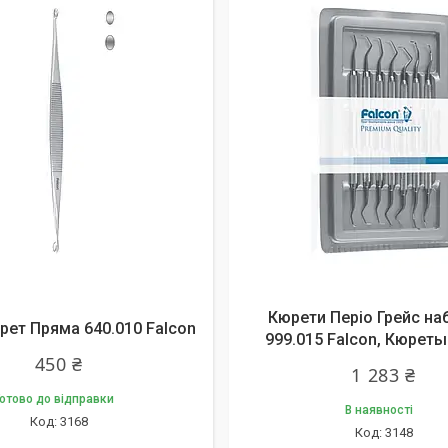
Кюрети Періо Грейс на
ет Пряма 640.010 Falcon
999.015 Falcon, Кюреты
450 ₴
1 283 ₴
отово до відправки
В наявності
3168
3148