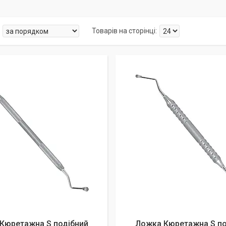
Кюретажна S подібний
Ложка Кюретажна S по