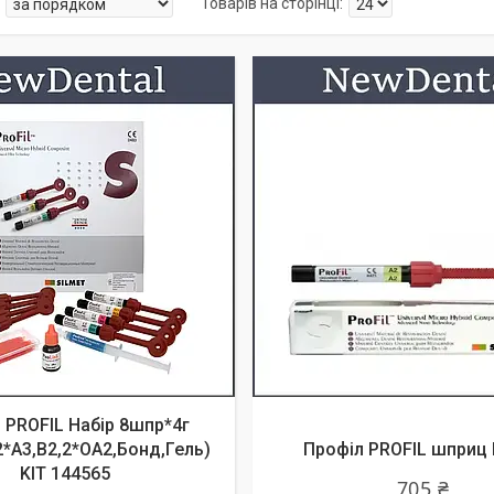
 PROFIL Набір 8шпр*4г
2*А3,В2,2*ОА2,Бонд,Гель)
Профіл PROFIL шприц В
KIT 144565
705 ₴