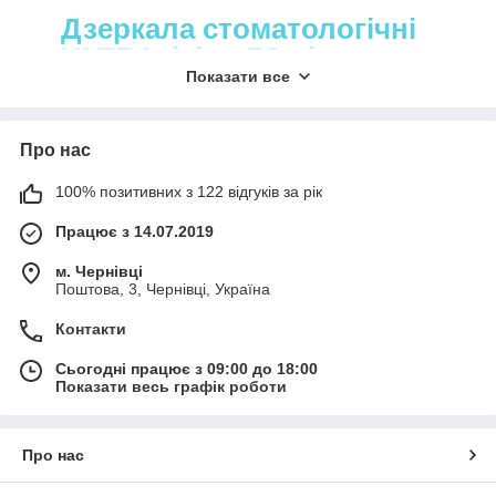
Дзеркала стоматологічні
ULTRAvision FS від
Показати все
Hahnenkratt
Оригінальні стоматологічні дзеркала
Про нас
Hahnenkratt із технологією ULTRAvision
пропонує інтернет-магазин NewDental.
100% позитивних з 122 відгуків за рік
Надсилання замовлень до будь-яких регіонів
країни здійснюється з понеділка по п'ятницю.
Працює з 14.07.2019
м. Чернівці
ДО КАТАЛОГУ!
Поштова, 3, Чернівці, Україна
Контакти
Сьогодні працює з 09:00 до 18:00
Показати весь графік роботи
4 варіанти використання
стоматологічних дзеркал
Про нас