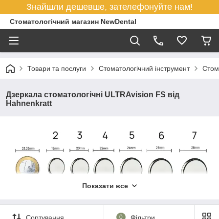
Знайшли дешевше, зателефонуйте нам!
Стоматологічний магазин NewDental
Товари та послуги
Стоматологічний інструмент
Стом
Дзеркала стоматологічні ULTRAvision FS від
Hahnenkratt
Показати все
Сортування
0
Фільтри