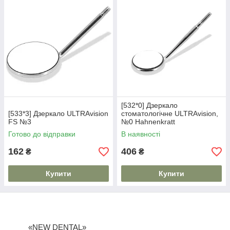
[532*0] Дзеркало
[533*3] Дзеркало ULTRAvision
стоматологічне ULTRAvision,
FS №3
№0 Hahnenkratt
Готово до відправки
В наявності
162
406
₴
₴
Купити
Купити
«NEW DENTAL»