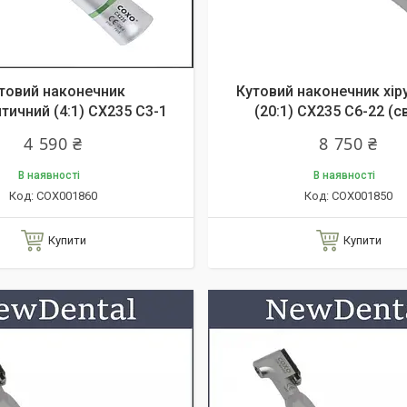
товий наконечник
Кутовий наконечник хір
тичний (4:1) CX235 C3-1
(20:1) CX235 C6-22 (с
4 590 ₴
8 750 ₴
В наявності
В наявності
COX001860
COX001850
Купити
Купити