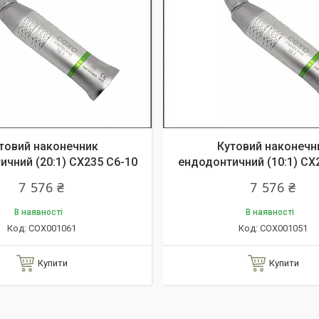
товий наконечник
Кутовий наконечн
чний (20:1) CX235 C6-10
ендодонтичний (10:1) CX
7 576 ₴
7 576 ₴
В наявності
В наявності
COX001061
COX001051
Купити
Купити