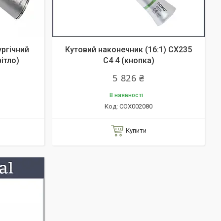
ургічний
Кутовий наконечник (16:1) CX235
вітло)
C4 4 (кнопка)
5 826 ₴
В наявності
COX002080
Купити